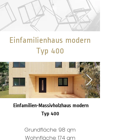
Einfamilienhaus modern
Typ 400
Einfamilien-Massivholzhaus modern
Holzhaus DABAU Typ 400
Typ 400
Einfamilienhaus modern der Daehn
weiter
Baugesellschaft
Grundfläche: 98 qm
Wohnfläche: 174 qm