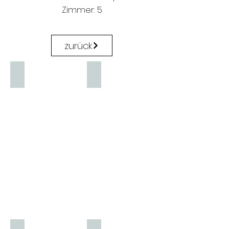
Zimmer: 5
zurück
Holzhaus DABAU Typ 400 EG
Holzhaus DABAU Typ 400 OG