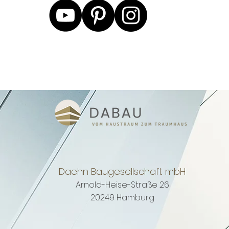
Daehn Baugesellschaft mbH
Arnold-Heise-Straße 26
20249 Hamburg